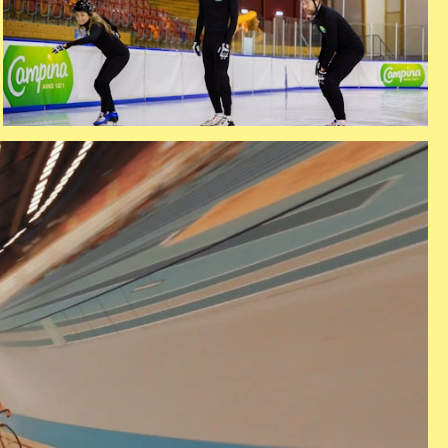
shorttrack
lrennen