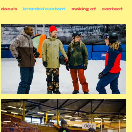
docu's
branded content
making of
contact
snowboarding