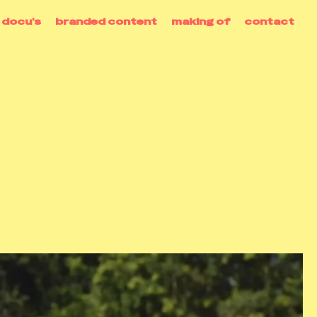
docu's
branded content
making of
contact