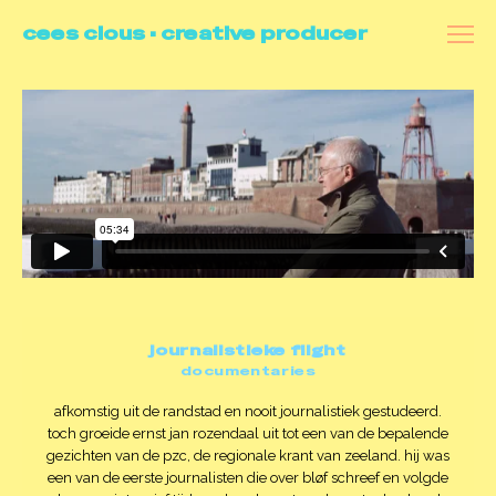
cees clous • creative producer
all
videoportraits
commercials
docu's
branded content
making of
contact
journalistieke flight
documentaries
afkomstig uit de randstad en nooit journalistiek gestudeerd.
toch groeide ernst jan rozendaal uit tot een van de bepalende
gezichten van de pzc, de regionale krant van zeeland. hij was
een van de eerste journalisten die over bløf schreef en volgde