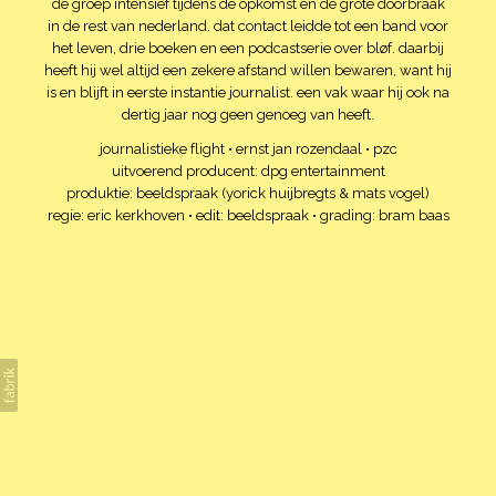
de groep intensief tijdens de opkomst en de grote doorbraak
in de rest van nederland. dat contact leidde tot een band voor
het leven, drie boeken en een podcastserie over bløf. daarbij
heeft hij wel altijd een zekere afstand willen bewaren, want hij
is en blijft in eerste instantie journalist. een vak waar hij ook na
dertig jaar nog geen genoeg van heeft.
journalistieke flight • ernst jan rozendaal • pzc
uitvoerend producent: dpg entertainment
produktie: beeldspraak (yorick huijbregts & mats vogel)
regie: eric kerkhoven • edit: beeldspraak • grading: bram baas